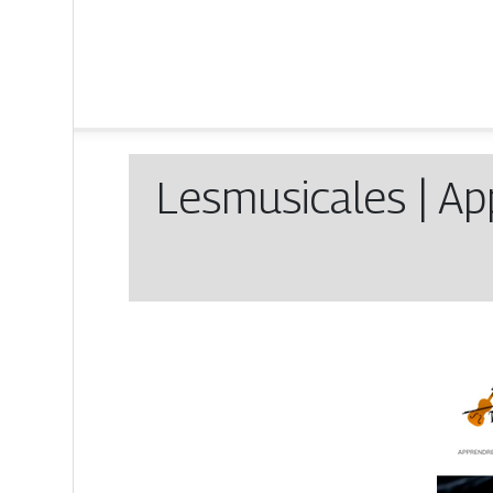
Les­musica­les | 